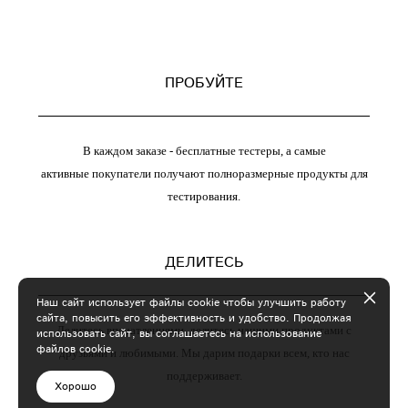
ПРОБУЙТЕ
В каждом заказе - бесплатные тестеры, а самые
активные покупатели получают полноразмерные продукты для
тестирования.
ДЕЛИТЕСЬ
Наш сайт использует файлы cookie чтобы улучшить работу
сайта, повысить его эффективность и удобство. Продолжая
Делитесь впечатлениями, делитесь нашими продуктами с
использовать сайт, вы соглашаетесь на использование
файлов cookie.
друзьями и любимыми. Мы дарим подарки всем, кто нас
поддерживает.
Хорошо