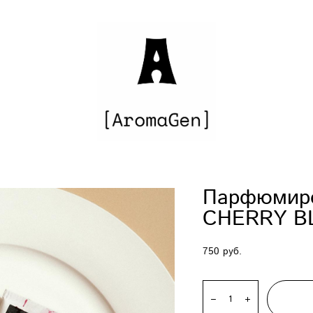
Парфюмиро
CHERRY B
750 pуб.