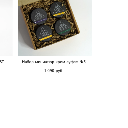
ST
Набор миниатюр крем-суфле №5
1 090 pуб.