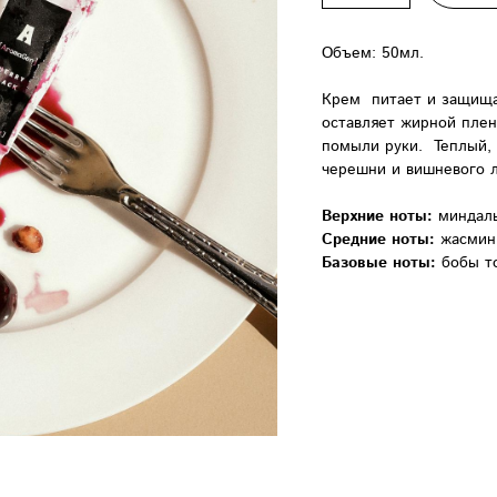
Объем: 50мл.
Крем питает и защищае
оставляет жирной пленк
помыли руки. Теплый,
черешни и вишневого л
Верхние ноты:
миндаль
Средние ноты:
жасмин,
Базовые ноты:
бобы то